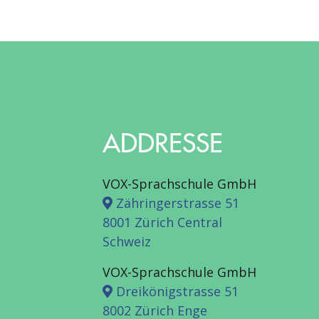
ADDRESSE
VOX-Sprachschule GmbH
Zähringerstrasse 51
8001 Zürich Central
Schweiz
VOX-Sprachschule GmbH
Dreikönigstrasse 51
8002 Zürich Enge