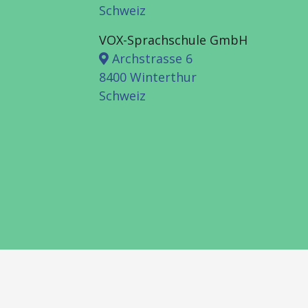
Schweiz
VOX-Sprachschule GmbH
Archstrasse 6
8400 Winterthur
Schweiz