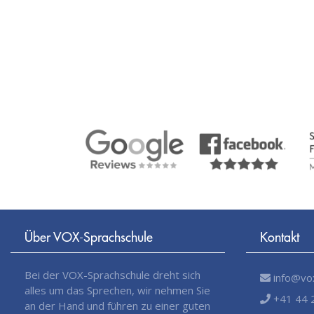
Über VOX-Sprachschule
Kontakt
Bei der VOX-Sprachschule dreht sich
info@vox
alles um das Sprechen, wir nehmen Sie
+41 44 
an der Hand und führen zu einer guten