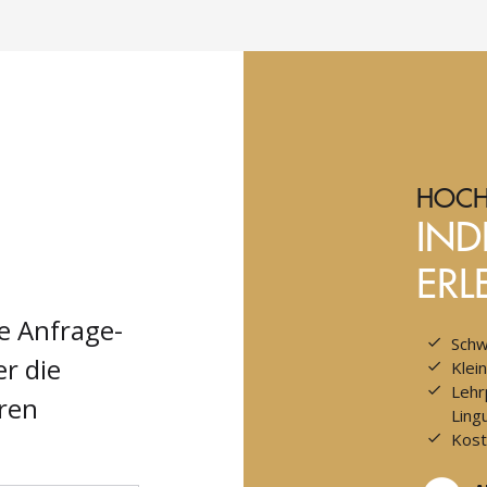
HOCH
IND
ERL
he Anfrage-
Schw
r die
Klei
Lehr
ren
Lingu
Kost