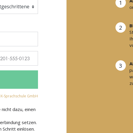
A
1
o
B
2
S
I
v
A
3
p
w
z
X-Sprachschule GmbH
e nicht dazu, einen
Verbindung setzen.
 Schritt einlösen.