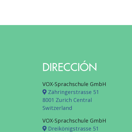
DIRECCIÓN
VOX-Sprachschule GmbH
Zähringerstrasse 51
8001 Zurich Central
Switzerland
VOX-Sprachschule GmbH
Dreikönigstrasse 51