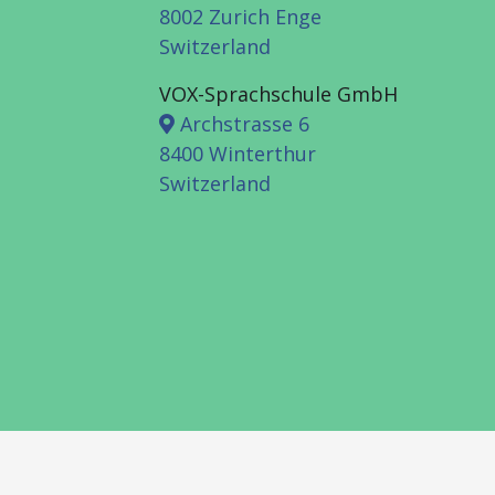
8002 Zurich Enge
Switzerland
VOX-Sprachschule GmbH
Archstrasse 6
8400 Winterthur
Switzerland