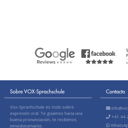
Sobre VOX-Sprachschule
Contacto
Vox-Sprachschule es todo sobre
info@vox
expresión oral. Te guiamos hacia una
+41 44 
buena pronunciación, te recibimos
WhatsAp
inmediatamante.