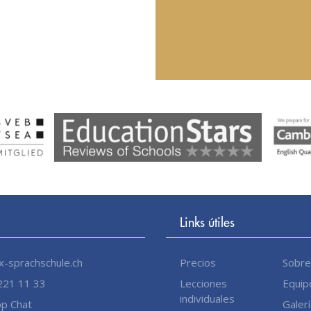
Links útiles
-sprachschule.ch
Precios
Sobre
221 11 33
Lecciones
Equip
individuales
p Chat
Galer