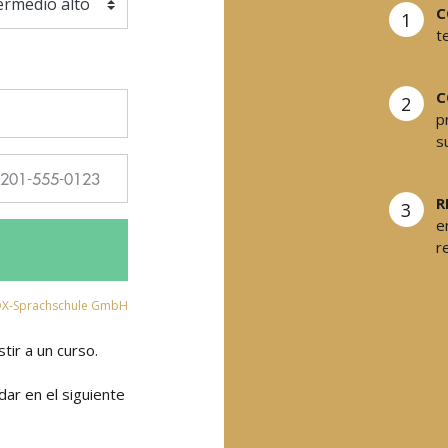
C
1
t
C
2
p
s
R
3
e
r
X-Sprachschule GmbH
tir a un curso.
ar en el siguiente