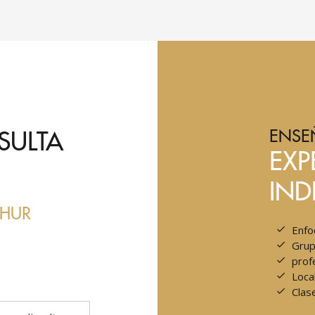
SULTA
ENSE
EXP
IND
THUR
Enfo
Grup
prof
Loca
Clas