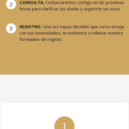
CONSULTA.
Contactaremos contigo en las próximas
2
horas para clarificar tus dudas y sugerirte un curso.
REGISTRO.
Una vez hayas decidido que curso encaja
3
con tus necesidades, te invitamos a rellenar nuestro
formulario de registo.
1