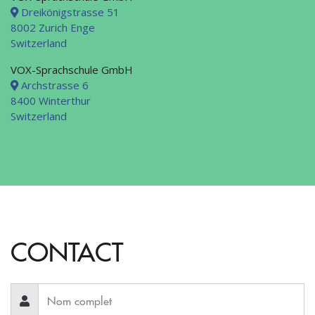
Dreikönigstrasse 51
8002 Zurich Enge
Switzerland
VOX-Sprachschule GmbH
Archstrasse 6
8400 Winterthur
Switzerland
CONTACT