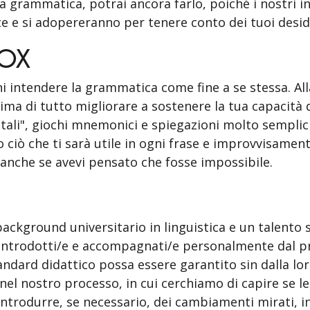
a grammatica, potrai ancora farlo, poiché i nostri 
e e si adopereranno per tenere conto dei tuoi deside
VOX
ni intendere la grammatica come fine a se stessa. 
 di tutto migliorare a sostenere la tua capacità d
ali", giochi mnemonici e spiegazioni molto semplici
 ciò che ti sarà utile in ogni frase e improvvisament
anche se avevi pensato che fosse impossibile.
background universitario in linguistica e un talento
 introdotti/e e accompagnati/e personalmente dal pr
ndard didattico possa essere garantito sin dalla lo
 nel nostro processo, in cui cerchiamo di capire se l
introdurre, se necessario, dei cambiamenti mirati, i