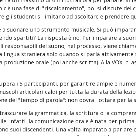
 ha un massimo di 4 minuti all'ora per parlare. In 
to c'è una fase di "riscaldamento", poi si discute dei 
gli studenti si limitano ad ascoltare e prendere q
e a suonare uno strumento musicale. Si può imparar
endo spartiti? La risposta è no. Per imparare a suona
coli responsabili del suono; nel processo, viene chia
 lingua straniera solo quando si parla attivamente si
la produzione orale (poi anche scritta). Alla VOX, ci
upera i 5 partecipanti, per garantire ampie e numer
muscoli articolari caldi per tutta la durata della le
ne del "tempo di parola": non dovrai lottare per la 
 trascurare la grammatica, la scrittura o la compren
e: infatti, la comunicazione orale è nata per prima ne
ono suoi discendenti. Una volta imparato a parlare 