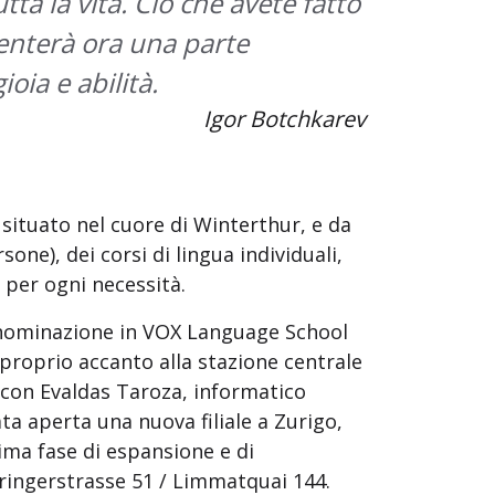
a la vita. Ciò che avete fatto
enterà ora una parte
oia e abilità.
Igor Botchkarev
 situato nel cuore di Winterthur, e da
sone), dei corsi di lingua individuali,
 per ogni necessità.
idenominazione in VOX Language School
 proprio accanto alla stazione centrale
e con Evaldas Taroza, informatico
ta aperta una nuova filiale a Zurigo,
ima fase di espansione e di
hringerstrasse 51 / Limmatquai 144.