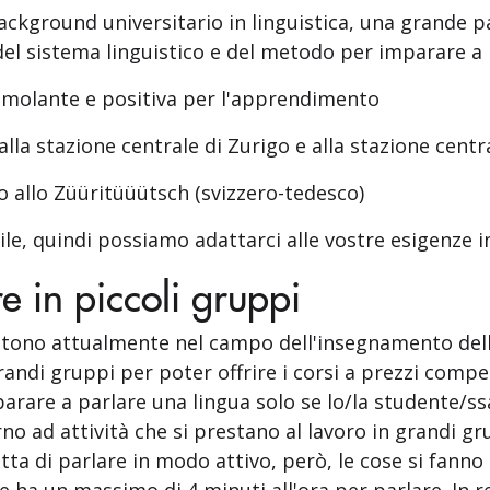
ackground universitario in linguistica, una grande p
el sistema linguistico e del metodo per imparare a
imolante e positiva per l'apprendimento
lla stazione centrale di Zurigo e alla stazione centr
 allo Züüritüüütsch (svizzero-tedesco)
le, quindi possiamo adattarci alle vostre esigenze i
e in piccoli gruppi
tono attualmente nel campo dell'insegnamento delle l
ndi gruppi per poter offrire i corsi a prezzi competi
arare a parlare una lingua solo se lo/la studente/ss
o ad attività che si prestano al lavoro in grandi grup
ta di parlare in modo attivo, però, le cose si fanno u