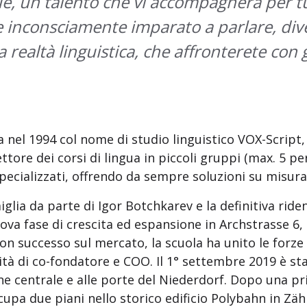
e, un talento che vi accompagnerà per tutt
inconsciamente imparato a parlare, div
realtà linguistica, che affronterete con gi
a nel 1994 col nome di studio linguistico VOX-Script,
settore dei corsi di lingua in piccoli gruppi (max. 5 per
specializzati, offrendo da sempre soluzioni su misura
miglia da parte di Igor Botchkarev e la definitiva r
ova fase di crescita ed espansione in Archstrasse 6,
con successo sul mercato, la scuola ha unito le forz
ità di co-fondatore e COO. Il 1° settembre 2019 è sta
ne centrale e alle porte del Niederdorf. Dopo una pr
upa due piani nello storico edificio Polybahn in Zä