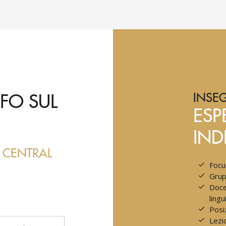
FO SUL
INSE
ESP
IND
 CENTRAL
Focu
Grupp
Doce
lingu
Posi
Lezi