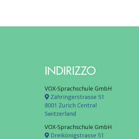
INDIRIZZO
VOX-Sprachschule GmbH
Zähringerstrasse 51
8001 Zurich Central
Switzerland
VOX-Sprachschule GmbH
Dreikönigstrasse 51