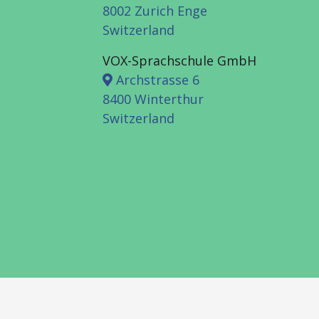
8002 Zurich Enge
Switzerland
VOX-Sprachschule GmbH
Archstrasse 6
8400 Winterthur
Switzerland