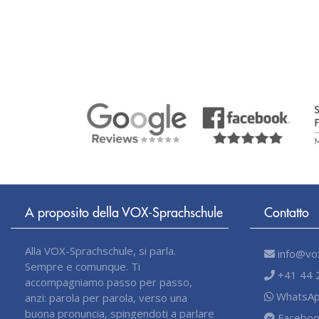
A proposito della VOX-Sprachschule
Contatto
Alla VOX-Sprachschule, si parla.
info@vox
Sempre e comunque. Ti
+41 44 
accompagniamo passo per passo,
WhatsAp
anzi: parola per parola, verso una
buona pronuncia, spingendoti a parlare
Faceboo