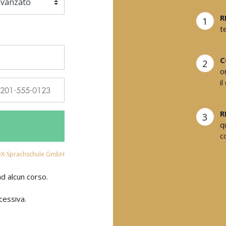
R
1
t
C
2
o
i
R
3
q
c
OX-Sprachschule GmbH
 ad alcun corso.
cessiva.