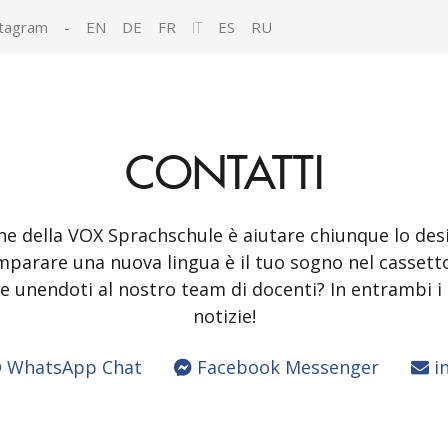
tagram
-
EN
DE
FR
IT
ES
RU
CONTATTI
one della VOX Sprachschule è aiutare chiunque lo desi
mparare una nuova lingua è il tuo sogno nel cassett
gue unendoti al nostro team di docenti? In entrambi i 
notizie!
WhatsApp Chat
Facebook Messenger
in