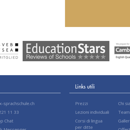
Links utili
-sprachschule.ch
Prezzi
Chi s
221 11 33
Lezioni individuali
Team
p Chat
Corsi di lingua
Galler
per ditte
k Messenger
Offert