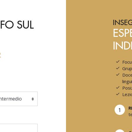
FO SUL
INSE
ESP
IND
R
Focu
Grupp
Doce
lingu
Posi
Lezi
R
1
t