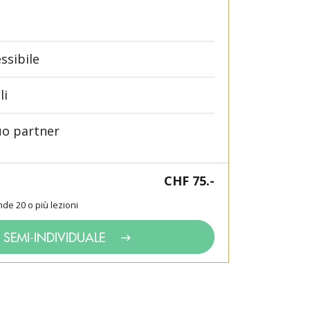
ssibile
li
uo partner
CHF 75.-
nde 20 o più lezioni
 SEMI-INDIVIDUALE