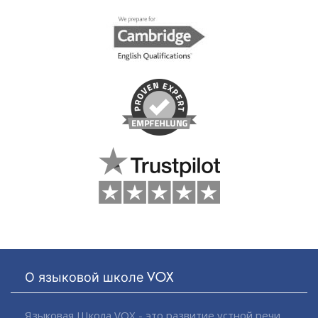
О языковой школе VOX
Языковая Школа VOX - это развитие устной речи,