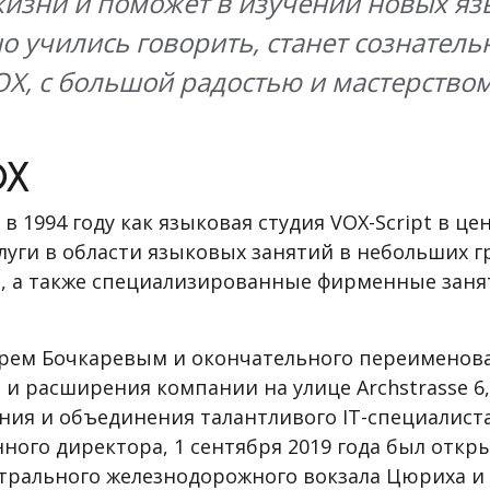
изни и поможет в изучении новых язы
но учились говорить, станет сознате
OX, с большой радостью и мастерством
OX
 1994 году как языковая студия VOX-Script в це
уги в области языковых занятий в небольших г
, а также специализированные фирменные зан
рем Бочкаревым и окончательного переименова
а и расширения компании на улице Archstrasse 
ния и объединения талантливого IT-специалиста
ного директора, 1 сентября 2019 года был откр
трального железнодорожного вокзала Цюриха и у