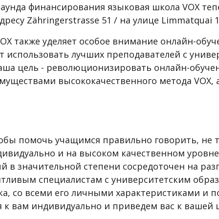
аунда финансирования языковая школа VOX тепе
ресу Zähringerstrasse 51 / на улице Limmatquai 1
 VOX также уделяет особое внимание онлайн-обу
т использовать лучших преподавателей с униве
Наша цель - революционизировать онлайн-обучен
муществами высококачественного метода VOX, 
тобы помочь учащимся правильно говорить, не 
ивидуально и на высоком качественном уровне. 
й в значительной степени сосредоточен на раз
нтливым специалистам с университетским образ
ка, со всеми его личными характеристиками и п
я к вам индивидуально и приведем вас к вашей