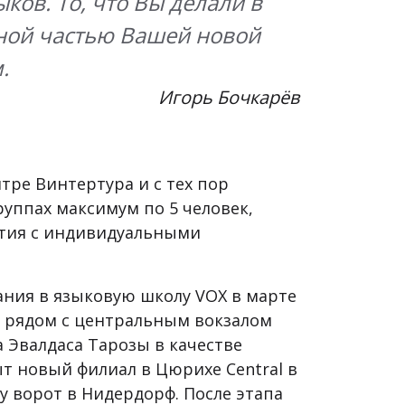
ков. То, что Вы делали в
льной частью Вашей новой
.
Игорь Бочкарёв
нтре Винтертура и с тех пор
руппах максимум по 5 человек,
ятия с индивидуальными
ния в языковую школу VOX в марте
6, рядом с центральным вокзалом
 Эвалдаса Тарозы в качестве
ыт новый филиал в Цюрихе Central в
 ворот в Нидердорф. После этапа