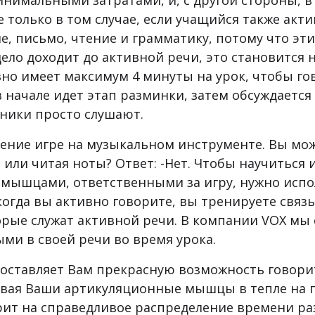
нимальными затратами, и, с другой стороны, в
 только в том случае, если учащийся также акти
е, письмо, чтение и грамматику, потому что эт
ело доходит до активной речи, это становится н
вно имеет максимум 4 минуты на урок, чтобы гов
в начале идет этап разминки, затем обсуждается
еники просто слушают.
ение игре на музыкальном инструменте. Вы мож
 или читая ноты? Ответ: -Нет. Чтобы научиться 
 мышцами, ответственными за игру, нужно испо
 когда вы активно говорите, вы тренируете связ
ые служат активной речи. В компании VOX мы с
ми в своей речи во время урока.
доставляет Вам прекрасную возможность говори
вая Ваши артикуляционные мышцы в тепле на пр
ит на справедливое распределение времени ра