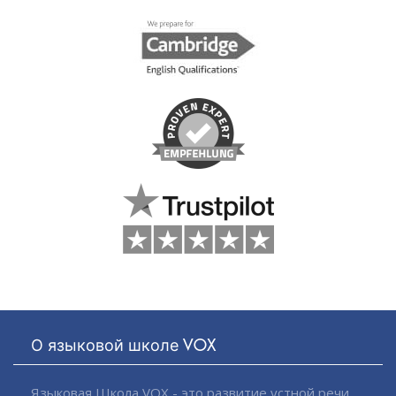
О языковой школе VOX
Языковая Школа VOX - это развитие устной речи,