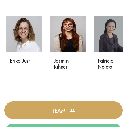
Erika Just
Jasmin
Patricia
Rihner
Noleto
TEAM