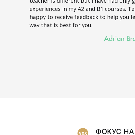
teacher is different but I have had only 
experiences in my A2 and B1 courses. Te
happy to receive feedback to help you le
way that is best for you.
Adrian Br
ФОКУС НА