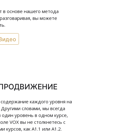
andere Art zu 
т в основе нашего метода
an die Beispie
 разговаривая, вы можете
praktischer e
ть.
nachdenken. E
erfordert, das
Видео
Worten, es ist
den B1-Kurs m
Online- Unterr
festen Angebo
Zukunft auch 
 ПРОДВИЖЕНИЕ
habe viele Le
perfekt für mi
 содержание каждого уровня на
brauchen und 
. Другими словами, мы всегда
Wünschen an un
 один уровень в одном курсе,
fleissig und g
коле VOX вы не столкнетесь с
и курсов, как A1.1 или A1.2.