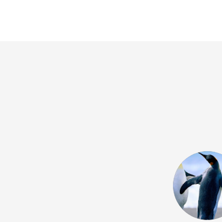
for Swiss German - Silvan Plattner.
 regarding scheduling, fun lessons,
ood value and IMO very good
f my Swiss German.