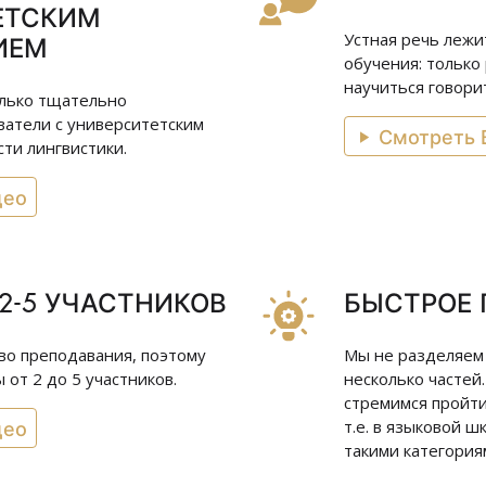
ЕТСКИМ
ИЕМ
Устная речь лежи
обучения: только
научиться говори
олько тщательно
атели с университетским
Смотреть 
ти лингвистики.
део
2-5 УЧАСТНИКОВ
БЫСТРОЕ
тво преподавания, поэтому
Мы не разделяем
от 2 до 5 участников.
несколько частей
стремимся пройти
део
т.е. в языковой ш
такими категориям