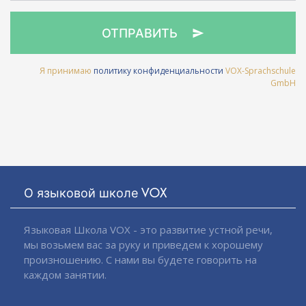
ОТПРАВИТЬ
Я принимаю
политику конфиденциальности
VOX-Sprachschule
GmbH
О языковой школе VOX
Языковая Школа VOX - это развитие устной речи,
мы возьмем вас за руку и приведем к хорошему
произношению. С нами вы будете говорить на
каждом занятии.