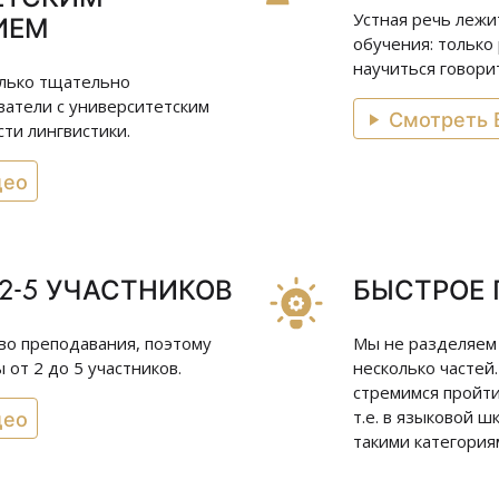
ИЕМ
Устная речь лежи
обучения: только
научиться говори
олько тщательно
атели с университетским
Смотреть 
ти лингвистики.
део
2-5 УЧАСТНИКОВ
БЫСТРОЕ
тво преподавания, поэтому
Мы не разделяем
от 2 до 5 участников.
несколько частей
стремимся пройти
део
т.е. в языковой ш
такими категориям