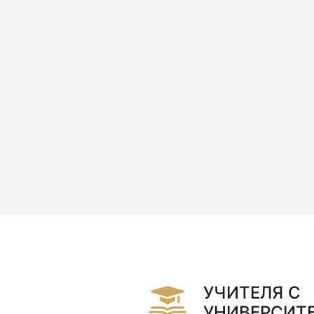
 Schule von ganzem Herzen. Bereits
chte ich jetzt bei Vox und finde, dass
 mit grossem Einsatz arbeitet. Es
sucht, Lösungen für die
n sowie für die Lehrenden zu finden,
s Sprachschule einen eigenen Weg zu
 Modelle zu erfinden und
r macht es Freude, hier mitzuwirken!
Isabel Rodrigues
УЧИТЕЛЯ С
УНИВЕРСИТ