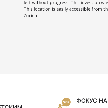
left without progress. This investion was
This location is easily accessible from t
Zürich.
ФОКУС НА
ЕТСКИМ