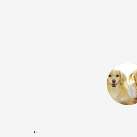
 Google) I wholeheartedly
 school. I've been teaching at Vox
now and I find the entire team
cated. They always strive to find
both language learners and teachers,
afraid to forge their own path as a
l and to invent and offer new
being part of it! (Original) Ich