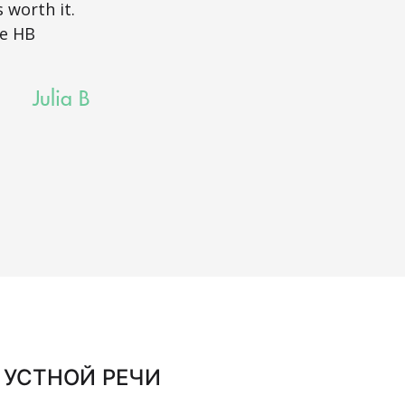
 worth it.
thank her eno
he HB
Julia B
 УСТНОЙ РЕЧИ