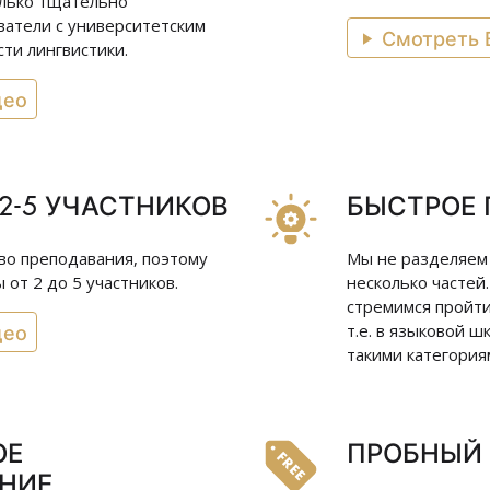
олько тщательно
атели с университетским
Смотреть 
ти лингвистики.
део
2-5 УЧАСТНИКОВ
БЫСТРОЕ
тво преподавания, поэтому
Мы не разделяем
от 2 до 5 участников.
несколько частей
стремимся пройти
део
т.е. в языковой ш
такими категориям
ОЕ
ПРОБНЫЙ 
НИЕ