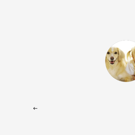
 Google) I wholeheartedly
 school. I've been teaching at Vox
now and I find the entire team
cated. They always strive to find
both language learners and teachers,
afraid to forge their own path as a
l and to invent and offer new
being part of it! (Original) Ich
 Schule von ganzem Herzen. Bereits
chte ich jetzt bei Vox und finde, dass
 mit grossem Einsatz arbeitet. Es