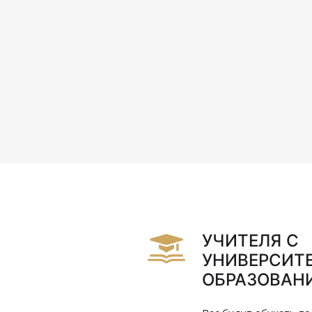
sucht, Lösungen für die
n sowie für die Lehrenden zu finden,
s Sprachschule einen eigenen Weg zu
 Modelle zu erfinden und
r macht es Freude, hier mitzuwirken!
Isabel Rodrigues
УЧИТЕЛЯ С
УНИВЕРСИТ
ОБРАЗОВАН