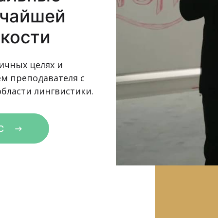
очайшей
бкости
ичных целях и
м преподавателя с
бласти лингвистики.
ОС