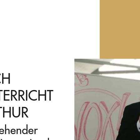
CH
TERRICHT
THUR
tehender