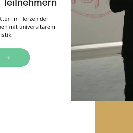
 Teilnehmern
tten im Herzen der
nen mit universitärem
stik.
N