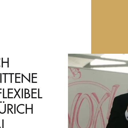
CH
ITTENE
LEXIBEL
ÜRICH
L