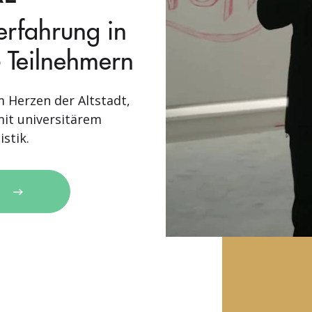
nerfahrung in
 Teilnehmern
 Herzen der Altstadt,
it universitärem
stik.
N