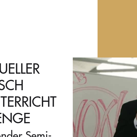
UELLER
SCH
NTERRICHT
 ENGE
ender Semi-