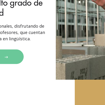
lto grado de
ad
nales, disfrutando de
rofesores, que cuentan
 en lingüística.
A