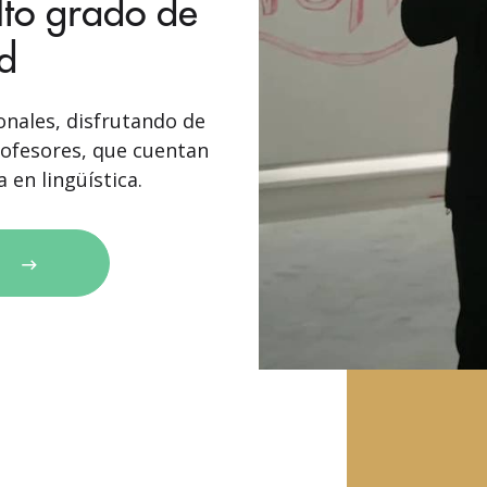
lto grado de
ad
nales, disfrutando de
rofesores, que cuentan
 en lingüística.
A