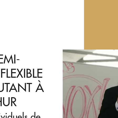
EMI-
FLEXIBLE
UTANT À
HUR
ividuels de