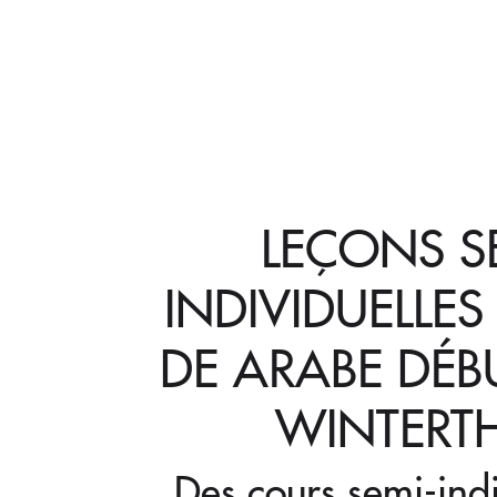
LEÇONS S
INDIVIDUELLES 
DE ARABE DÉB
WINTERT
Des cours semi-ind