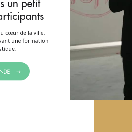
s un petit
rticipants
u cœur de la ville,
yant une formation
stique.
ANDE