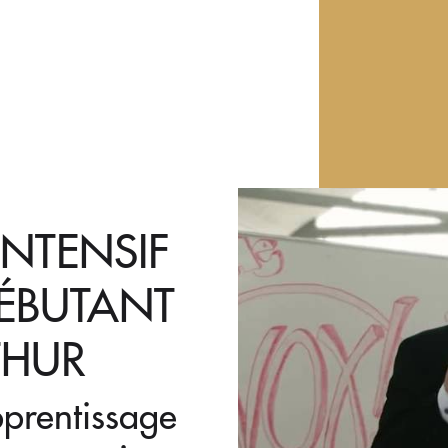
INTENSIF
ÉBUTANT
THUR
prentissage