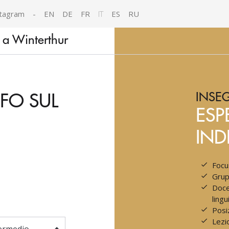
tagram
-
EN
DE
FR
IT
ES
RU
 a Winterthur
FO SUL
INSE
ESP
IND
Focu
Grupp
Doce
lingu
Posi
Lezi