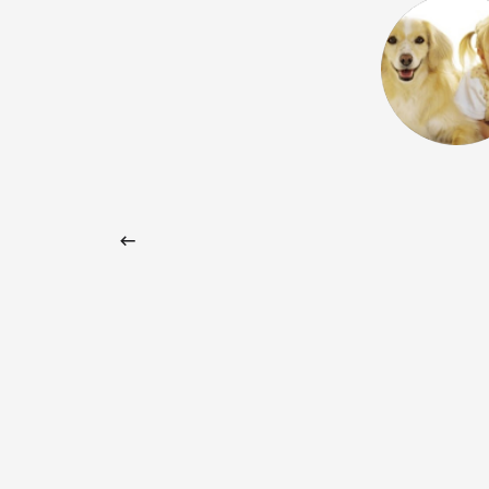
 Google) I wholeheartedly
 school. I've been teaching at Vox
now and I find the entire team
cated. They always strive to find
both language learners and teachers,
afraid to forge their own path as a
l and to invent and offer new
being part of it! (Original) Ich
 Schule von ganzem Herzen. Bereits
chte ich jetzt bei Vox und finde, dass
 mit grossem Einsatz arbeitet. Es
sucht, Lösungen für die
n sowie für die Lehrenden zu finden,
s Sprachschule einen eigenen Weg zu
 Modelle zu erfinden und
r macht es Freude, hier mitzuwirken!