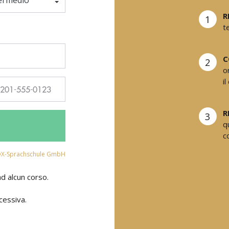
R
1
t
C
2
o
i
R
3
q
c
OX-Sprachschule GmbH
 ad alcun corso.
cessiva.