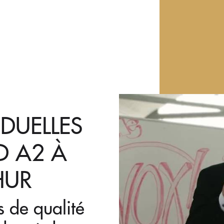
IDUELLES
D A2 À
HUR
s de qualité