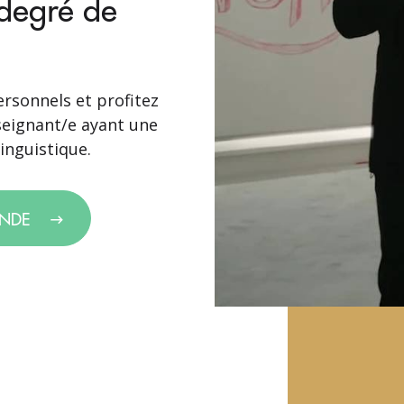
 degré de
ersonnels et profitez
seignant/e ayant une
inguistique.
ANDE