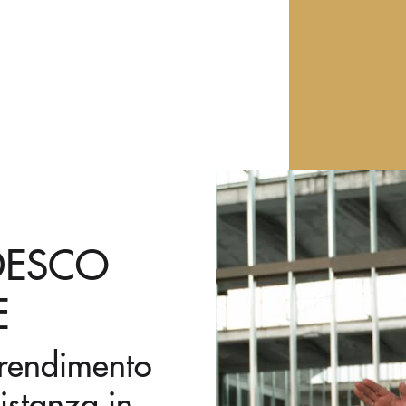
EDESCO
E
prendimento
istanza in