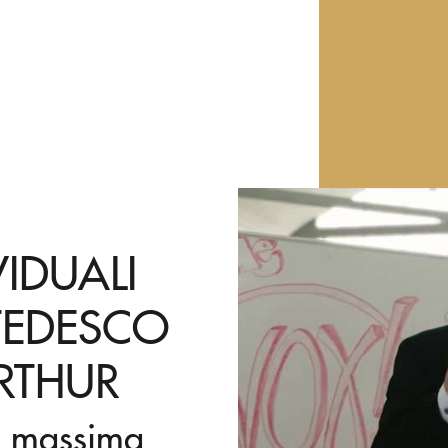
VIDUALI
 TEDESCO
RTHUR
i: massima