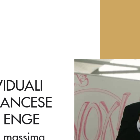
VIDUALI
FRANCESE
H ENGE
i: massima