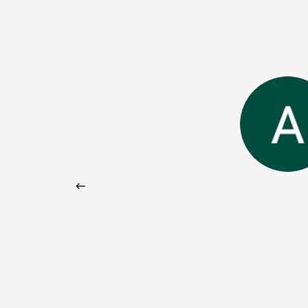
 Google) I took private German
 Language School and achieved
ts in a short time. My teacher, Saskia,
dly, competent, and easy to work
ted a personalized program for me
d my weaknesses, and we focused
eaking. The school is centrally
he rooms have high ceilings and
al light. I found the atmosphere very
ort, I highly recommend this school if
 results quickly. (Original) Ich habe
ht in Deutsch bei VOX Sprachschule