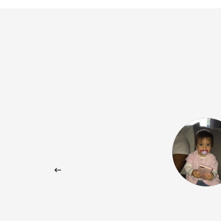
service, good organization and high
lessons, even if they were taught
ered a whole level within one course
he difference right away in real life
! Within a few weeks I was able to
 knowledge I already had and actively
which is exactly what my goal was!