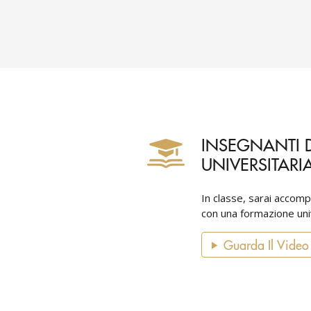
e in a small group, which is very
et new people and can practice
he group is still small enough to get
tion. There is a very good balance
ing, grammar and vocabulary in
s part of the course you get a book
I would like some more grammar
INSEGNANTI D
the book, it is mostly exercises),
UNIVERSITARI
are a lot of good exercises that we
o cover all during the course, which
eep practicing even after the course.
In classe, sarai accomp
con una formazione unive
ated most is the tips from the
 common phrases and swiss terms,
Guarda Il Video
ive speaker can tell you and you
not get through platforms like
 was using before! All with all