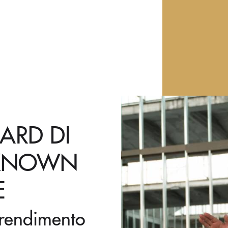
ARD DI
NKNOWN
E
prendimento