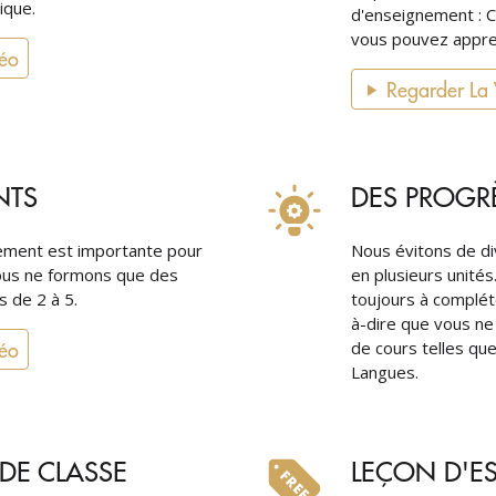
tique.
d'enseignement : C
vous pouvez appren
déo
Regarder La
NTS
DES PROGR
nement est importante pour
Nous évitons de di
nous ne formons que des
en plusieurs unités
s de 2 à 5.
toujours à complét
à-dire que vous ne
déo
de cours telles qu
Langues.
DE CLASSE
LEÇON D'ES