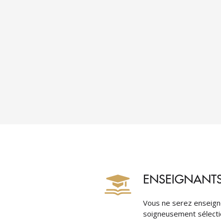
 mit grossem Einsatz arbeitet. Es
sucht, Lösungen für die
n sowie für die Lehrenden zu finden,
s Sprachschule einen eigenen Weg zu
 Modelle zu erfinden und
r macht es Freude, hier mitzuwirken!
Isabel Rodrigues
ENSEIGNANTS
Vous ne serez enseign
soigneusement sélecti