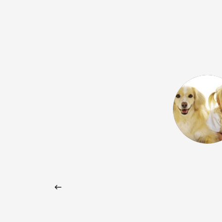
 Google) I wholeheartedly
 school. I've been teaching at Vox
now and I find the entire team
cated. They always strive to find
both language learners and teachers,
afraid to forge their own path as a
l and to invent and offer new
being part of it! (Original) Ich
 Schule von ganzem Herzen. Bereits
chte ich jetzt bei Vox und finde, dass